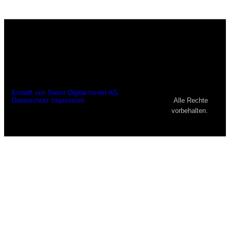
© 2023, Niklas Junger
Erstellt von Swiss Digital Invest AG
Alle Rechte
Datenschutz
Impressum
vorbehalten.