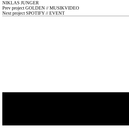
NIKLAS JUNGER
Prev project
GOLDEN // MUSIKVIDEO
Next project
SPOTIFY // EVENT
PROJEKTE
LEIST
© 2023, Niklas Junger