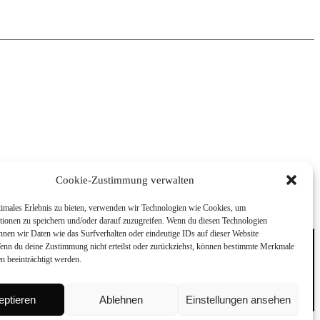
TAKT
IMPRESSUM
Cookie-Zustimmung verwalten
timales Erlebnis zu bieten, verwenden wir Technologien wie Cookies, um
tionen zu speichern und/oder darauf zuzugreifen. Wenn du diesen Technologien
nnen wir Daten wie das Surfverhalten oder eindeutige IDs auf dieser Website
Wenn du deine Zustimmung nicht erteilst oder zurückziehst, können bestimmte Merkmale
Datenschutz
Impressum
n beeinträchtigt werden.
Alle Rechte vorbehalten.
eptieren
Ablehnen
Einstellungen ansehen